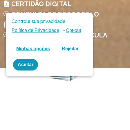
CERTIDÃO DIGITAL
CONSULTA DE PROTOCOLO
Controle sua privacidade
PROTOCOLO ONLINE
Política de Privacidade
-
Opt-out
VISUALIZAÇÃO DE MATRÍCULA
Minhas opções
Rejeitar
Aceitar
Bem Vindo(a)